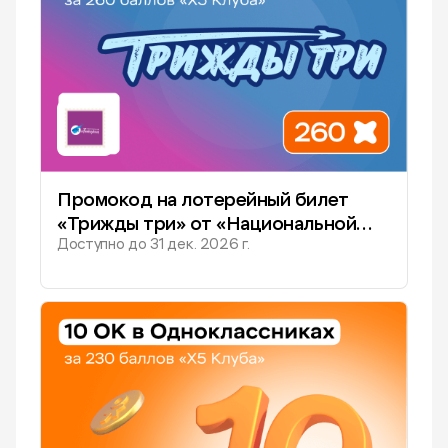
Промокод на лотерейный билет
«Трижды три» от «Национальной
Доступно до
31 дек. 2026 г.
лотереи» за 260 баллов